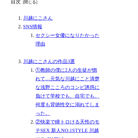
目次
川越にこさん
SNS情報
セクシー女優になりたかった
理由
川越にこさんの作品3選
①教師の僕に2人の生徒が惚
れて…元気な川越にこと清楚
な浅野こころのコンビ誘惑に
負けて学校でも、自宅でも、
何度も背徳性交に溺れてしま
った。
②快楽で瞳トロける天性のモ
テSEX 新人NO.1STYLE 川越