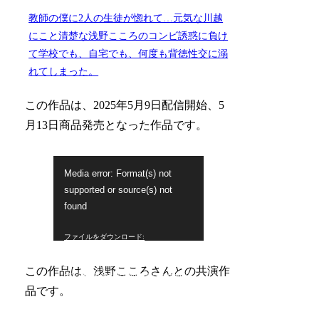
教師の僕に2人の生徒が惚れて…元気な川越
にこと清楚な浅野こころのコンビ誘惑に負け
て学校でも、自宅でも、何度も背徳性交に溺
れてしまった。
この作品は、2025年5月9日配信開始、5
月13日商品発売となった作品です。
動
Media error: Format(s) not
画
supported or source(s) not
プ
found
レ
ファイルをダウンロード:
ー
https://cc3001.dmm.co.jp/pv/SR14OW
Mm0Z1L0B0_tYDsilWOHG-AjgNlZD5H-
ヤ
この作品は、浅野こころさんとの共演作
bDvTdLDIMmoaA1rhpT8jOcQfc/sone0
ー
0711mhb.mp4?_=1
品です。