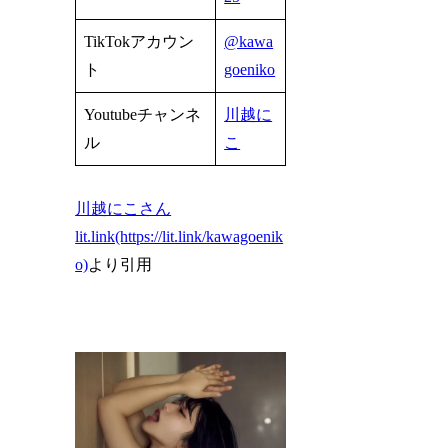
TikTokアカウン
@kawa
ト
goeniko
Youtubeチャンネ
川越に
ル
こ
川越にこさん
lit.link(https://lit.link/kawagoenik
o)
より引用