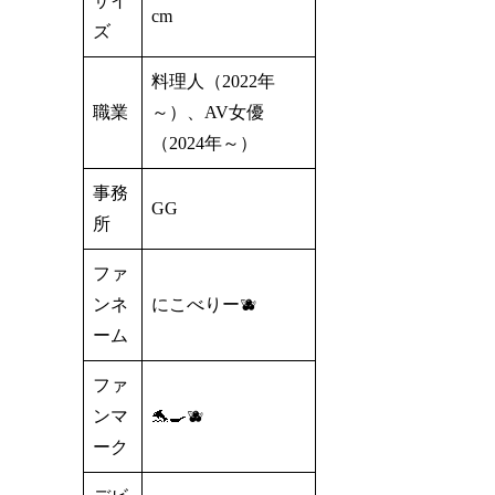
サイ
cm
ズ
料理人（2022年
職業
～）、AV女優
（2024年～）
事務
GG
所
ファ
ンネ
にこべりー🫐
ーム
ファ
ンマ
🐬🍳🫐
ーク