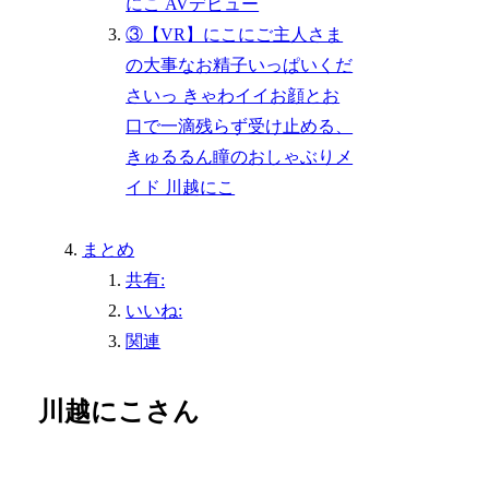
にこ AVデビュー
③【VR】にこにご主人さま
の大事なお精子いっぱいくだ
さいっ きゃわイイお顔とお
口で一滴残らず受け止める、
きゅるるん瞳のおしゃぶりメ
イド 川越にこ
まとめ
共有:
いいね:
関連
川越にこさん