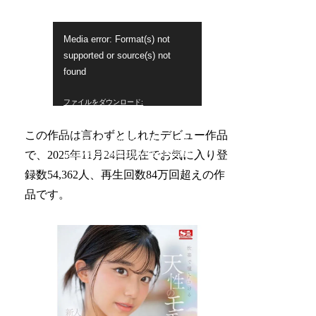
動
Media error: Format(s) not
画
supported or source(s) not
プ
found
レ
ファイルをダウンロード:
ー
https://cc3001.dmm.co.jp/pv/Oj8mQzlJ
Cxo6j-
ヤ
この作品は言わずとしれたデビュー作品
84f4p9H3SLaAVm67eA745CipjYuBVA
ー
gZmgyUckVn4MUrSyMq/sone00088mh
で、2025年11月24日現在でお気に入り登
b.mp4?_=2
録数54,362人、再生回数84万回超えの作
品です。