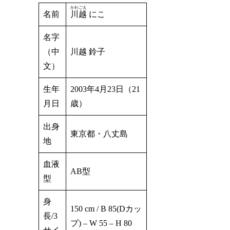
かわごえ
名前
川越
にこ
名字
（中
川越 鈴子
文）
生年
2003年4月23日（21
月日
歳）
出身
東京都・八丈島
地
血液
AB型
型
身
150 cm / B 85(Dカッ
長/3
プ) – W 55 – H 80